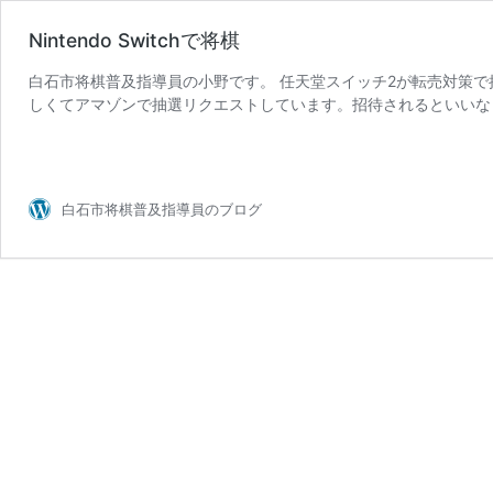
Nintendo Switchで将棋
白石市将棋普及指導員の小野です。 任天堂スイッチ2が転売対策で
しくてアマゾンで抽選リクエストしています。招待されるといいな
Nintendo
Switchに将棋ソフトあ …
続きを読む
Switch
で
将
白石市将棋普及指導員のブログ
棋