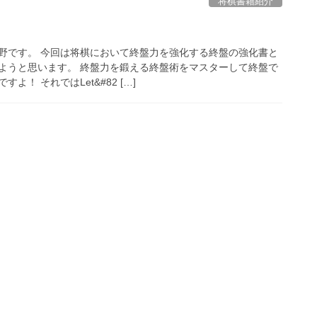
将棋書籍紹介
野です。 今回は将棋において終盤力を強化する終盤の強化書と
ようと思います。 終盤力を鍛える終盤術をマスターして終盤で
！ それではLet&#82 […]