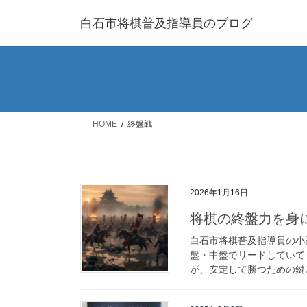
コ
ナ
白石市将棋普及指導員のブログ
ン
ビ
テ
ゲ
ン
ー
ツ
シ
へ
ョ
ス
ン
キ
に
HOME
終盤戦
ッ
移
プ
動
2026年1月16日
将棋の終盤力を身
白石市将棋普及指導員の小
盤・中盤でリードしていて
が、安定して勝つための鍵と