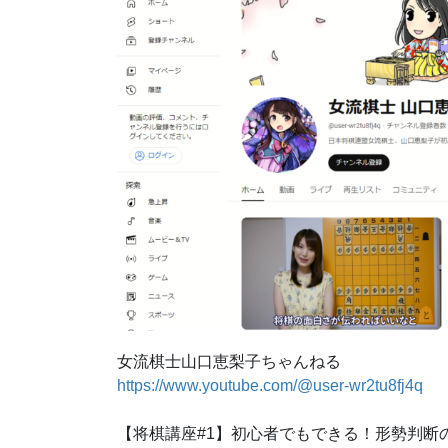
女流棋士山口恵梨子ちゃんねる
https://www.youtube.com/@user-wr2tu8fj4q
【将棋講座#1】初心者でもできる！形勢判断