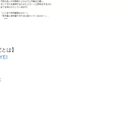
究とは】
YEI
c