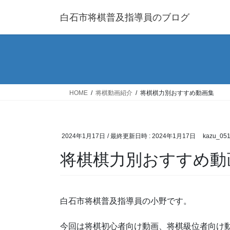
コ
ナ
白石市将棋普及指導員のブログ
ン
ビ
テ
ゲ
ン
ー
ツ
シ
へ
ョ
ス
ン
キ
に
HOME
将棋動画紹介
将棋棋力別おすすめ動画集
ッ
移
プ
動
2024年1月17日
/ 最終更新日時 :
2024年1月17日
kazu_05
将棋棋力別おすすめ動
白石市将棋普及指導員の小野です。
今回は将棋初心者向け動画、将棋級位者向け