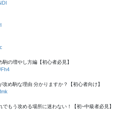
NDI
I
c
め駒の増やし方編【初心者必見】
UFh4
が攻め駒な理由 分かりますか？【初心者向け】
Mmk
れでもう攻める場所に迷わない！【初~中級者必見】